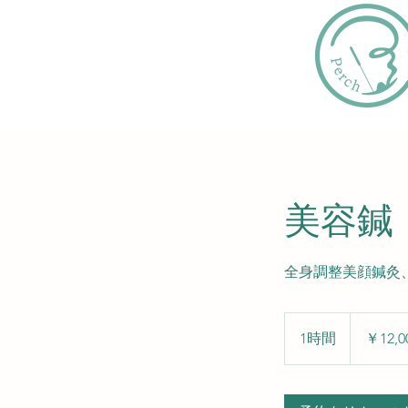
美容鍼
全身調整美顔鍼灸
12,000
円
1時間
1
￥12,0
時